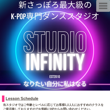
T
o
g
g
l
e
n
a
v
i
g
a
t
i
o
n
Lesson Schedule
当スタジオではご年齢とレベルに応じてお客様1人1人におすすめのクラスを
ご提示致しておりますのでお気軽にHPからお問い合わせください。