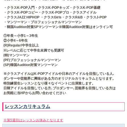
・クラスK-POP入門・クラスK-POPキッズ・クラスK-POP基礎
・クラスK-POPコピー・クラスK-POPプロ・クラスアイドル
・クラスJAZZ HIPHOP ・クラスGirls・クラスR&B・クラスJ-POP
・マンツーマン・プロフェッショナルマンツーマン
・韓国Audition対策SPマンツーマン※韓国Audition対策はオンライン可
①年長～小学1～3年生
②小学4～6年生
(R)Regular/中学生以上
※レベルに応じて中学生未満でも受講可
(特)マンツーマン
(PF)プロフェッショナルマンツーマン
(SP)韓国Audition対策マンツーマン
※クラスアイドルはK-POPアイドルや日本のアイドルを目指している人､
ダンサーや芸能界に興味がある方のオリジナルカリキュラムとなります。
特別練習生レッスンとなり様々なイベントに出演致します。
日韓アイドルを目指している方､プロダンサー､芸能界を目指している方は
お気軽に当HPからお問い合わせください
レッスンカリキュラム
※第5週目はレッスンお休みとなります