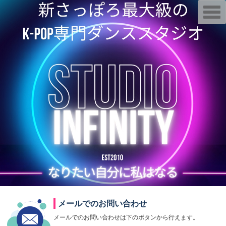
T
o
g
g
l
e
n
a
v
i
g
a
t
i
o
n
メールでのお問い合わせ
メールでのお問い合わせは下のボタンから行えます。